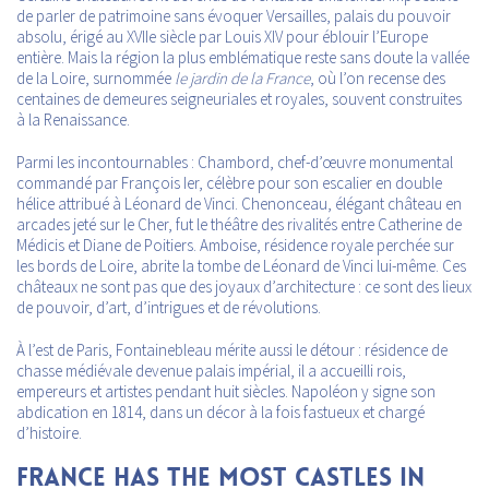
de parler de patrimoine sans évoquer Versailles, palais du pouvoir
absolu, érigé au XVIIe siècle par Louis XIV pour éblouir l’Europe
entière. Mais la région la plus emblématique reste sans doute la vallée
de la Loire, surnommée
le jardin de la France
, où l’on recense des
centaines de demeures seigneuriales et royales, souvent construites
à la Renaissance.
Parmi les incontournables : Chambord, chef-d’œuvre monumental
commandé par François Ier, célèbre pour son escalier en double
hélice attribué à Léonard de Vinci. Chenonceau, élégant château en
arcades jeté sur le Cher, fut le théâtre des rivalités entre Catherine de
Médicis et Diane de Poitiers. Amboise, résidence royale perchée sur
les bords de Loire, abrite la tombe de Léonard de Vinci lui-même. Ces
châteaux ne sont pas que des joyaux d’architecture : ce sont des lieux
de pouvoir, d’art, d’intrigues et de révolutions.
À l’est de Paris, Fontainebleau mérite aussi le détour : résidence de
chasse médiévale devenue palais impérial, il a accueilli rois,
empereurs et artistes pendant huit siècles. Napoléon y signe son
abdication en 1814, dans un décor à la fois fastueux et chargé
d’histoire.
FRANCE HAS THE MOST CASTLES IN