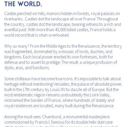
THE WORLD.
Castles perched on hills, manors hidden in forests, royal palaces on
riverbanks...Castles dot the landscape all over France. Throughout
the country, castles dot the landscape, bearing witness to a rich and
eventful past. With more than 45,000 listed castles, France holds a
world record that is often overlooked.
Why so many? From the Middle Ages to the Renaissance, the territory
was fragmented, dominated by a mosaic of lords, duchies, and
kingdoms. Each local power erected its own fortresses, both for
defense and to assert its prestige. The result: a unique profusion of
styles, eras, and functions.
Some châteaux have become true icons. It's impossible to talk about
heritage without mentioning Versailles, the palace of absolute power,
built in the 17th century by Louis XIV to dazzle all of Europe. But the
most emblematic region remains undoubtedly the Loire Valley,
nicknamed the Garden of France, where hundreds of stately and
royal residences are located, many built during the Renaissance.
Among the must-sees: Chambord, a monumental masterpiece
commissioned by Francis I, famous for its double helix staircase