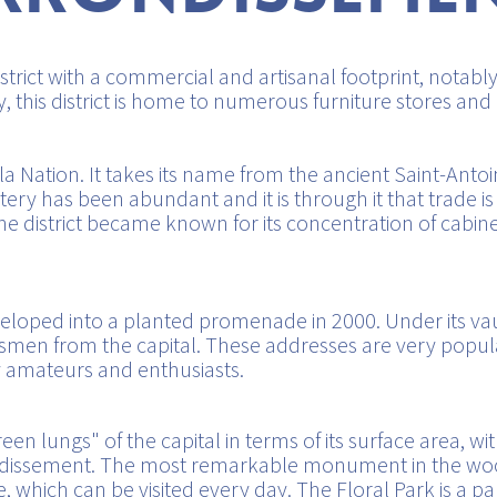
district with a commercial and artisanal footprint, notab
y, this district is home to numerous furniture stores and
e la Nation. It takes its name from the ancient Saint-Ant
rtery has been abundant and it is through it that trade 
he district became known for its concentration of cab
eloped into a planted promenade in 2000. Under its va
ftsmen from the capital. These addresses are very popu
ly amateurs and enthusiasts.
en lungs" of the capital in terms of its surface area, wit
rrondissement. The most remarkable monument in the wo
which can be visited every day. The Floral Park is a para