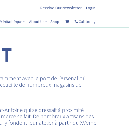
Receive Our Newsletter
Login
Médiathèque
About Us
Shop
Call today!
NT
tamment avec le port de l’Arsenal où
 accueille de nombreux magasins de
nt-Antoine qui se dressait à proximité
commerce se fait. De nombreux artisans des
i y fondent leur atelier à partir du XVème