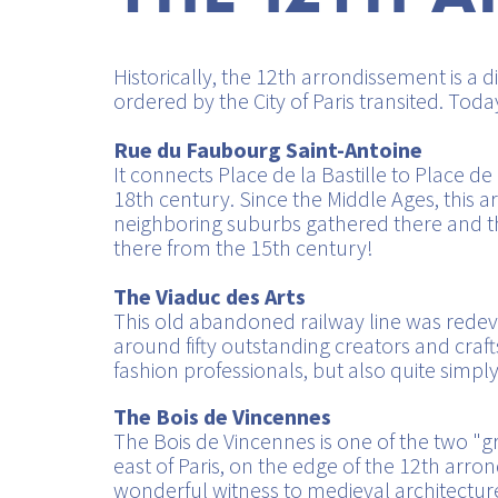
Historically, the 12th arrondissement is a 
ordered by the City of Paris transited. Toda
Rue du Faubourg Saint-Antoine
It connects Place de la Bastille to Place d
18th century. Since the Middle Ages, this a
neighboring suburbs gathered there and t
there from the 15th century!
The Viaduc des Arts
This old abandoned railway line was redev
around fifty outstanding creators and cra
fashion professionals, but also quite simp
The Bois de Vincennes
The Bois de Vincennes is one of the two "gre
east of Paris, on the edge of the 12th a
wonderful witness to medieval architecture, 