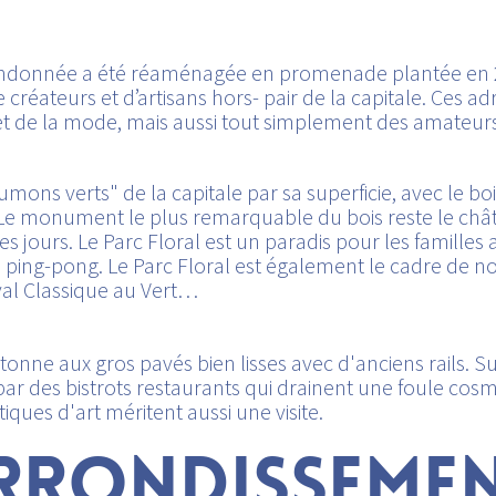
andonnée a été réaménagée en promenade plantée en 20
créateurs et d’artisans hors- pair de la capitale. Ces ad
et de la mode, mais aussi tout simplement des amateurs
ons verts" de la capitale par sa superficie, avec le bois
 Le monument le plus remarquable du bois reste le châ
 les jours. Le Parc Floral est un paradis pour les famille
de ping-pong. Le Parc Floral est également le cadre de 
tival Classique au Vert…
étonne aux gros pavés bien lisses avec d'anciens rails. S
par des bistrots restaurants qui drainent une foule co
ues d'art méritent aussi une visite.
ARRONDISSEME