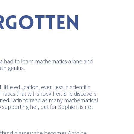
ORGOTTEN
she had to learn mathematics alone and
ath genius.
tle education, even less in scientific
matics that will shock her. She discovers
earned Latin to read as many mathematical
supporting her, but for Sophie it is not
 attend classes: she becomes Antoine