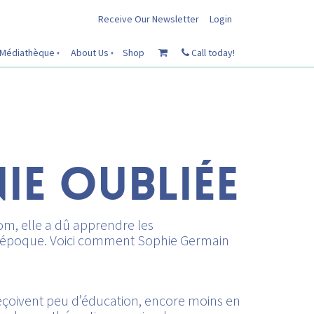
Receive Our Newsletter
Login
Médiathèque
About Us
Shop
Call today!
IE OUBLIÉE
nom, elle a dû apprendre les
on époque. Voici comment Sophie Germain
reçoivent peu d’éducation, encore moins en