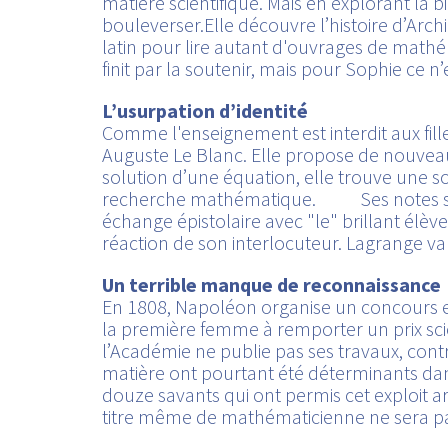
matière scientifique. Mais en explorant la 
bouleverser.Elle découvre l’histoire d’Arch
latin pour lire autant d'ouvrages de mathém
finit par la soutenir, mais pour Sophie ce n’
L’usurpation d’identité
Comme l'enseignement est interdit aux fille
Auguste Le Blanc. Elle propose de nouveau
solution d’une équation, elle trouve une s
recherche mathématique. Ses notes sont
échange épistolaire avec "le" brillant élève.
réaction de son interlocuteur. Lagrange 
Un terrible manque de reconnaissance
En 1808, Napoléon organise un concours et 
la première femme à remporter un prix sci
l’Académie ne publie pas ses travaux, contr
matière ont pourtant été déterminants dans 
douze savants qui ont permis cet exploit ar
titre même de mathématicienne ne sera pas