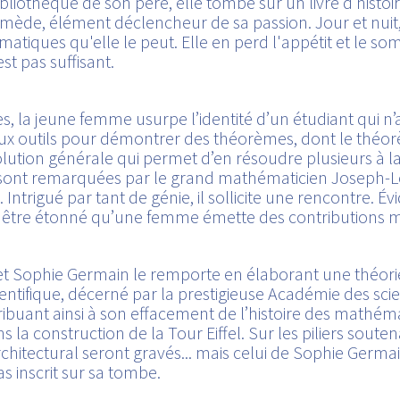
bibliothèque de son père, elle tombe sur un livre d’hist
imède, élément déclencheur de sa passion. Jour et nuit,
atiques qu'elle le peut. Elle en perd l'appétit et le so
est pas suffisant.
s, la jeune femme usurpe l’identité d’un étudiant qui n’a
x outils pour démontrer des théorèmes, dont le théorè
olution générale qui permet d’en résoudre plusieurs à la
 remarquées par le grand mathématicien Joseph-Lou
 Intrigué par tant de génie, il sollicite une rencontre. É
va être étonné qu’une femme émette des contributions 
Sophie Germain le remporte en élaborant une théorie sur
entifique, décerné par la prestigieuse Académie des s
ibuant ainsi à son effacement de l’histoire des mathémat
la construction de la Tour Eiffel. Sur les piliers soute
chitectural seront gravés... mais celui de Sophie Germain
 inscrit sur sa tombe.