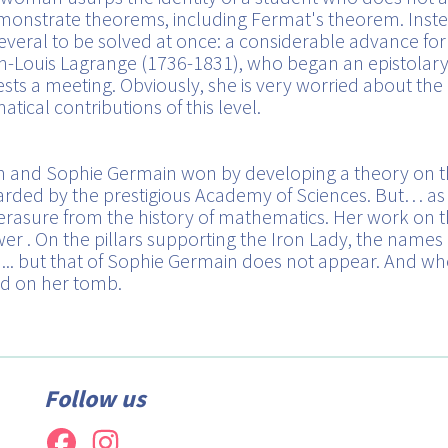
emonstrate theorems, including Fermat's theorem. Instea
several to be solved at once: a considerable advance fo
-Louis Lagrange (1736-1831), who began an epistolary e
sts a meeting. Obviously, she is very worried about the 
cal contributions of this level.
n and Sophie Germain won by developing a theory on the
 awarded by the prestigious Academy of Sciences. But… 
 erasure from the history of mathematics. Her work on t
Tower . On the pillars supporting the Iron Lady, the nam
d... but that of Sophie Germain does not appear. And when
ed on her tomb.
Follow us