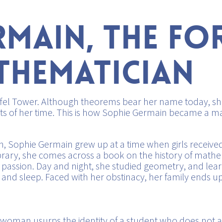
RMAIN, THE F
THEMATICIAN
Eiffel Tower. Although theorems bear her name today, 
ists of her time. This is how Sophie Germain became a m
 Sophie Germain grew up at a time when girls received lit
ibrary, she comes across a book on the history of mathe
er passion. Day and night, she studied geometry, and l
and sleep. Faced with her obstinacy, her family ends up 
ng woman usurps the identity of a student who does not